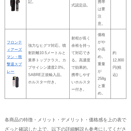
記。
携帯
式認定品。
は要
注
意。
価格
射程が長く
がや
フロンテ
強力なヒグマ対応。噴
余裕を持っ
や高
ィアーズ
射距離10.5メートルと
て対応でき
約
め。
マン・熊
業界トップクラス。カ
る。高濃度
12,800
重量
撃退スプ
プサイシン濃度2.0%。
で効果的。
円(税
が
レー
SABRE正規輸入品。
携帯しやす
込)
258g
ホルスター付き。
いホルスタ
と重
ー付き。
め。
各商品の特徴・メリット・デメリット・価格感を上の表で
ざっと確認した上で、以下の詳細解説も参考にしてくださ