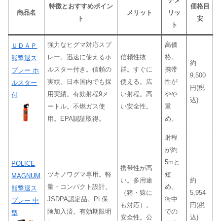
デメ
特徴とおすすめポイン
価格目
商品名
メリット
リッ
ト
安
ト
強力なヒグマ対応スプ
高価
ＵＤＡＰ
レー。迅速に使えるホ
信頼性抜
格。
熊撃退ス
約
ルスター付き。信頼の
群。すぐに
携帯
プレー ホ
9,500
実績。日本国内でも採
使える。広
性が
ルスター
円(税
用実績。有効射程9メ
い射程。高
やや
付
込)
ートル。不燃ガス使
い安全性。
重
用。EPA認証取得。
め。
射程
が約
5mと
POLICE
携帯性が高
ツキノワグマ専用。軽
短
MAGNUM
い。多用途
約
量・コンパクト設計。
め。
熊撃退ス
（猪・猿に
5,954
JSDPA認定品。PL保
街中
プレー 中
も対応）。
円(税
険加入済。有効期限明
での
型
安全性。公
込)