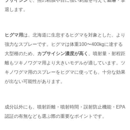
プサイシン
で、熊の粘膜や目に強い刺激を与えて威嚇・撃
退します。
ヒグマ用
は、北海道に生息するヒグマを対象とした、より
強力なスプレーです。ヒグマは体重100〜400kgに達する
大型種のため、
カプサイシン濃度が高く
、噴射量・射程距
離もツキノワグマ用より大きいモデルが適しています。ツ
キノワグマ用のスプレーをヒグマに使っても、十分な効果
が出ない可能性があります。
成分以外にも、噴射距離・噴射時間・誤射防止機能・EPA
認証の有無なども選ぶ際の重要なポイントです。